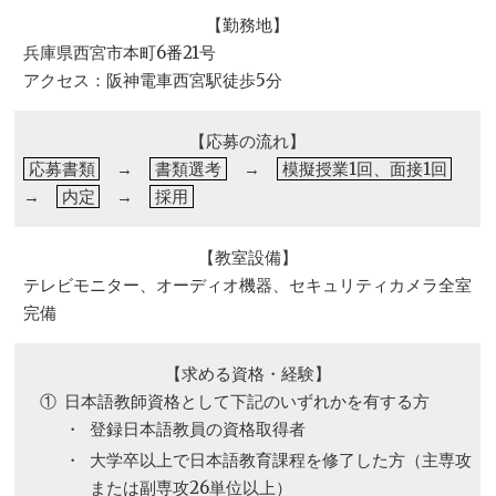
【勤務地】
兵庫県西宮市本町6番21号
アクセス：阪神電車西宮駅徒歩5分
【応募の流れ】
応募書類
→
書類選考
→
模擬授業1回、面接1回
→
内定
→
採用
【教室設備】
テレビモニター、オーディオ機器、セキュリティカメラ全室
完備
【求める資格・経験】
①
日本語教師資格として下記のいずれかを有する方
・
登録日本語教員の資格取得者
・
大学卒以上で日本語教育課程を修了した方（主専攻
または副専攻26単位以上）