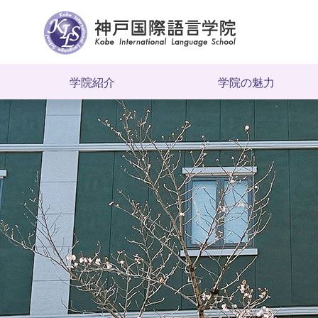
学院紹介
学院の魅力
メッセージ
KILSのここがイイ
ご挨拶
教職員紹介
沿革
施設紹介
学院概要
学院周辺の環境