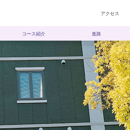
アクセス
コース紹介
進路
長期コース
進学就職実績
大学への進学指導
進学先一覧
専門学校への進学指導
就職先一覧
在日コース
学生の声
短期コース
その他