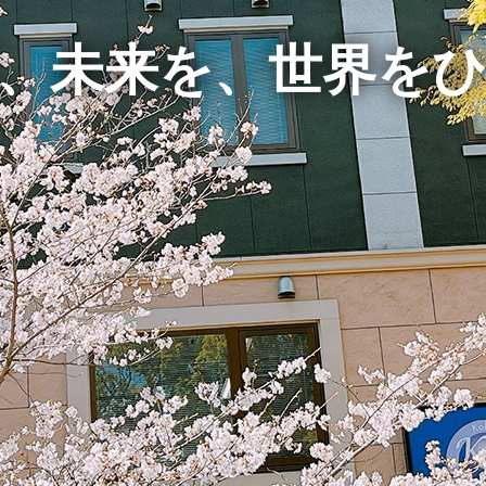
、
未来を、
世界を