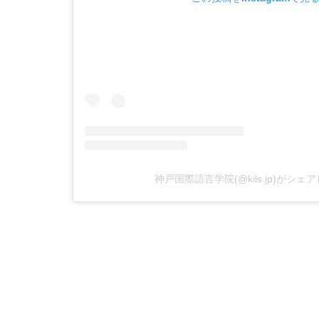
神戸国際語言学院(@kils.jp)がシェ