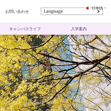
日本語
▼
お問い合わせ
キャンパスライフ
入学案内
奨学金について
募集要項
学生寮
授業時間
特別授業
学費・寮費
関西の観光文化紹介
必要書類
申請の流れ
Q＆A