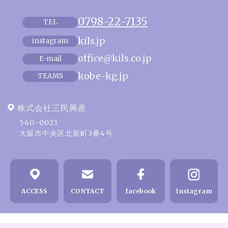
0798-22-7135
TEL
kils.jp
instagram
office@kils.co.jp
E-mail
kobe-kg.jp
TEAMS
株式会社三民興産
540-0023
大阪市中央区北新町3番4号
ACCESS
CONTACT
facebook
Instagram