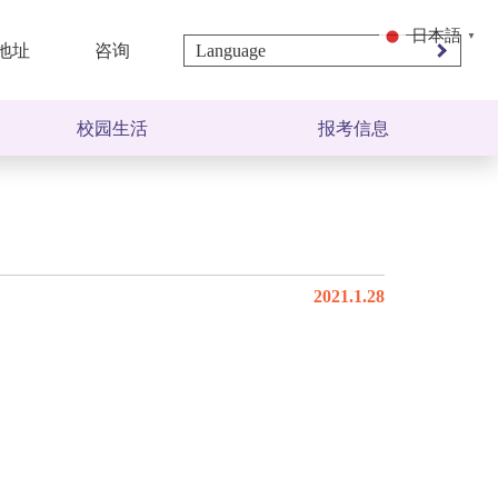
日本語
▼
地址
咨询
校园生活
报考信息
奖学金制度
招生简章
学生宿舍
学费・宿舍费
特别授课
上课时间・休息
2021.1.28
关西旅游文化介绍
报名必需资料
入学手续
Q＆A