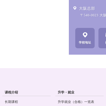
大阪总部
〒540-0023
学校地址
课程介绍
升学・就业
长期课程
升学就业（合格）一览表