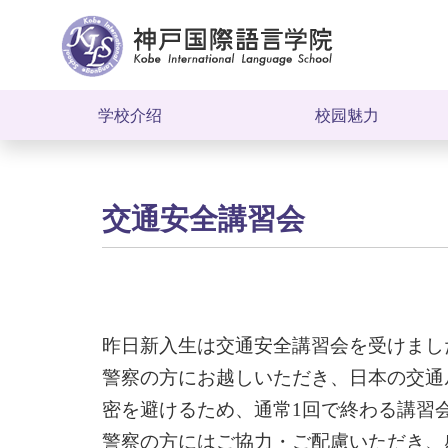
学校介绍
校园魅力
教育理念
KILS的特色
交通安全講習会
领导致辞
教师介绍
学校沿革
设施介绍
学校概要
学校周边环境
昨日新入生は交通安全講習会を受けまし
警察の方にお越しいただき、日本の交通
密を避けるため、通常1回で終わる講習
警察の方にはご協力・ご配慮いただき、