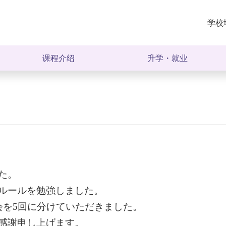
学校
课程介绍
升学・就业
长期课程
升学就业（合格）一览表
大学升学辅导
合格院校一览表
专科学校升学辅导
就业公司一览表
在日课程
学生之声
た。
短期课程
ルールを勉強しました。
其他
会を5回に分けていただきました。
感謝申し上げます。